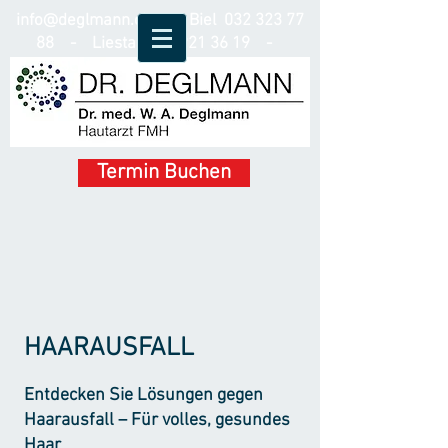
info@deglmann.ch
- Biel
032 323 77
88
- Liestal
061 921 36 19
-
Schindellegi
078 315 53 55
Termin Buchen
HAARAUSFALL
Entdecken Sie Lösungen gegen
Haarausfall – Für volles, gesundes
Haar