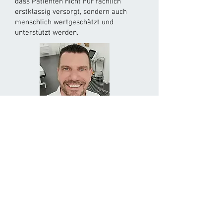
dass Patienten nicht nur fachlich
erstklassig versorgt, sondern auch
menschlich wertgeschätzt und
unterstützt werden.
Stephan Schmierer
Praxismanager Backoffice
Unsere Hautpraxis bietet Ihnen mehr
als nur medizinische Behandlung – wir
schenken Ihnen Vertrauen, Kompetenz
und individuelle Betreuung auf
höchstem Niveau. Schönheit und
Hautgesundheit gehen bei uns Hand in
Hand, denn wir wissen: Wer sich in
seiner Haut wohlfühlt, strahlt das auch