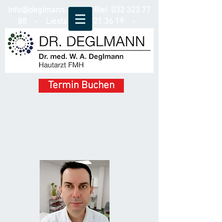
info@deglmann.ch
- Biel
032 323 77
88
- Liestal
061 921 36 19
-
Schindellegi
078 315 53 55
Termin Buchen