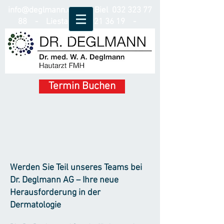
info@deglmann.ch
- Biel
032 323 77
88
- Liestal
061 921 36 19
-
Schindellegi
078 315 53 55
Termin Buchen
Werden Sie Teil unseres Teams bei
Dr. Deglmann AG – Ihre neue
Herausforderung in der
Dermatologie