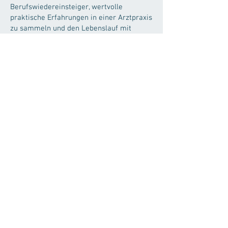
Berufswiedereinsteiger, wertvolle
praktische Erfahrungen in einer Arztpraxis
zu sammeln und den Lebenslauf mit
einem aussagekräftigen Arbeitszeugnis zu
bereichern. Medizinische Grundkenntnisse
sind für diese Position nicht erforderlich.
Interessiert?
Dann freuen wir uns darauf, Sie
kennenzulernen! Bitte senden Sie Ihren
Lebenslauf mit Foto bevorzugt per E-Mail
an
info@deglmann.ch
. Weitere
Informationen über uns finden Sie auf
unserer Webseite
www.deglmann.ch
. Bei
Fragen steht Ihnen Herr Schmierer unter
der Telefonnummer
061 921 36 19
gerne
zur Verfügung.
Arbeitsort: Dr. Deglmann AG, Logengasse
1, 2502 Biel,
+41 32 323 77 88
Gestalten Sie mit uns die Zukunft der